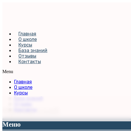
Главная
О школе
Курсы
База знаний
Отзывы
Контакты
Menu
Главная
О школе
Курсы
База знаний
Отзывы
Французский
Контакты
Меню