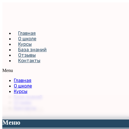
Главная
О школе
Курсы
База знаний
Отзывы
Контакты
Menu
Главная
О школе
Курсы
База знаний
Отзывы
Виктория
Контакты
Меню